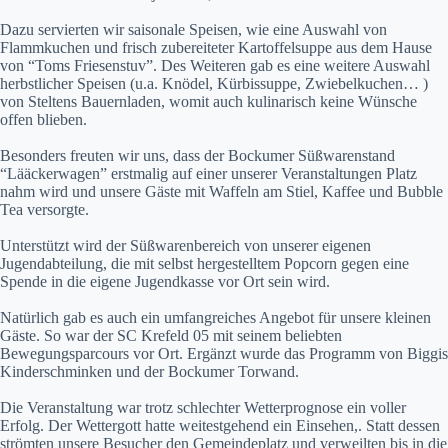
Dazu servierten wir saisonale Speisen, wie eine Auswahl von
Flammkuchen und frisch zubereiteter Kartoffelsuppe aus dem Hause
von “Toms Friesenstuv”. Des Weiteren gab es eine weitere Auswahl
herbstlicher Speisen (u.a. Knödel, Kürbissuppe, Zwiebelkuchen… )
von Steltens Bauernladen, womit auch kulinarisch keine Wünsche
offen blieben.
Besonders freuten wir uns, dass der Bockumer Süßwarenstand
“Lääckerwagen” erstmalig auf einer unserer Veranstaltungen Platz
nahm wird und unsere Gäste mit Waffeln am Stiel, Kaffee und Bubble
Tea versorgte.
Unterstützt wird der Süßwarenbereich von unserer eigenen
Jugendabteilung, die mit selbst hergestelltem Popcorn gegen eine
Spende in die eigene Jugendkasse vor Ort sein wird.
Natürlich gab es auch ein umfangreiches Angebot für unsere kleinen
Gäste. So war der SC Krefeld 05 mit seinem beliebten
Bewegungsparcours vor Ort. Ergänzt wurde das Programm von Biggis
Kinderschminken und der Bockumer Torwand.
Die Veranstaltung war trotz schlechter Wetterprognose ein voller
Erfolg. Der Wettergott hatte weitestgehend ein Einsehen,. Statt dessen
strömten unsere Besucher den Gemeindeplatz und verweilten bis in die