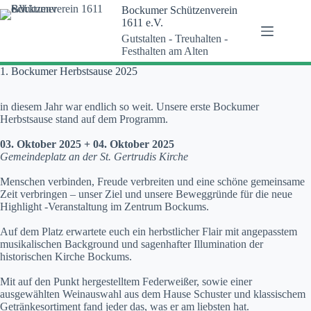
Zum
Bockumer Schützenverein
Inhalt
1611 e.V.
springen
Gutstalten - Treuhalten -
Festhalten am Alten
1. Bockumer Herbstsause 2025
in diesem Jahr war endlich so weit. Unsere erste Bockumer
Herbstsause stand auf dem Programm.
03. Oktober 2025 + 04. Oktober 2025
Gemeindeplatz an der St. Gertrudis Kirche
Menschen verbinden, Freude verbreiten und eine schöne gemeinsame
Zeit verbringen – unser Ziel und unsere Beweggründe für die neue
Highlight -Veranstaltung im Zentrum Bockums.
Auf dem Platz erwartete euch ein herbstlicher Flair mit angepasstem
musikalischen Background und sagenhafter Illumination der
historischen Kirche Bockums.
Mit auf den Punkt hergestelltem Federweißer, sowie einer
ausgewählten Weinauswahl aus dem Hause Schuster und klassischem
Getränkesortiment fand jeder das, was er am liebsten hat.