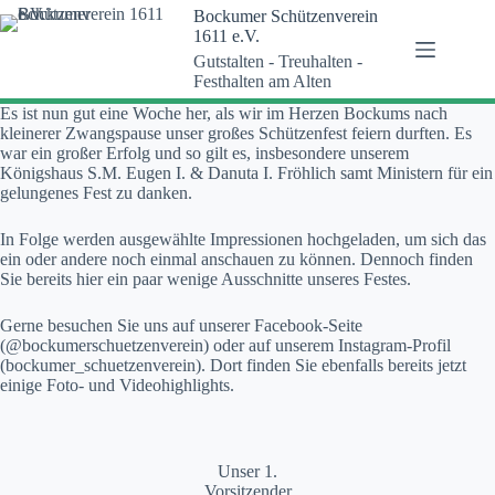
Zum
Bockumer Schützenverein
Inhalt
1611 e.V.
springen
Gutstalten - Treuhalten -
Festhalten am Alten
Es ist nun gut eine Woche her, als wir im Herzen Bockums nach
kleinerer Zwangspause unser großes Schützenfest feiern durften. Es
war ein großer Erfolg und so gilt es, insbesondere unserem
Königshaus S.M. Eugen I. & Danuta I. Fröhlich samt Ministern für ein
gelungenes Fest zu danken.
In Folge werden ausgewählte Impressionen hochgeladen, um sich das
ein oder andere noch einmal anschauen zu können. Dennoch finden
Sie bereits hier ein paar wenige Ausschnitte unseres Festes.
Gerne besuchen Sie uns auf unserer Facebook-Seite
(@bockumerschuetzenverein) oder auf unserem Instagram-Profil
(bockumer_schuetzenverein). Dort finden Sie ebenfalls bereits jetzt
einige Foto- und Videohighlights.
Unser 1.
Vorsitzender