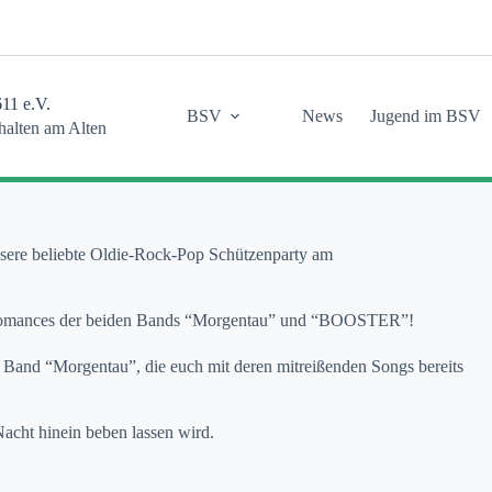
11 e.V.
BSV
News
Jugend im BSV
thalten am Alten
nsere beliebte Oldie-Rock-Pop Schützenparty am
-Perfomances der beiden Bands “Morgentau” und “BOOSTER”!
r Band “Morgentau”, die euch mit deren mitreißenden Songs bereits
acht hinein beben lassen wird.