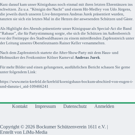
Kurz darauf kam unser Königshaus noch einmal mit ihren letzten Ehrentänzen ins
schwitzen. Zu u.a. “Königin der Nacht” und einem Hit-Medley von Udo Jürgens,
die jeweils durch unseren Live-Interpreten Andreas Jurek präsentiert wurden,
tanzten sie sich ein letztes Mal in die Herzen der anwesenden Schützen und Gäste.
Als Highlight des Abends präsentierte unser Königspaar als Special-Act die Band
“Rabaue”, die für Partystimmung sorgte, ehe sich die Schützen im Außenbereich
vor der Freitreppe des Stadtwaldhauses zu einem mitreißenden Zapfenstreich unter
der Leitung unseres Oberstleutnants Rainer Keller versammelten.
Nach dem Zapfenstreich startete die After-Show-Party mit dem Haus- und
Hofmusiker des Festkomitee Kölner Karneval
Andreas Jurek
.
Für mehr Bilder und einen gelungenen, ausführlichen Bericht schauen Sie gerne
unter folgendem Link:
https://www.mein-krefeld.de/krefeld/koenigshaus-bockum-abschied-von-eugen-i-
und-danuta-i_aid-109466241
Kontakt
Impressum
Datenschutz
Anmelden
Copyright © 2026 Bockumer Schützenverein 1611 e.V. |
Erstellt von LiMu-Media