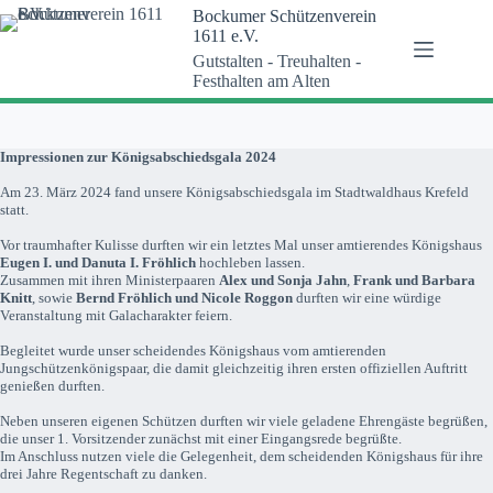
Zum
Bockumer Schützenverein
Inhalt
1611 e.V.
springen
Gutstalten - Treuhalten -
Festhalten am Alten
Impressionen zur Königsabschiedsgala 2024
Am 23. März 2024 fand unsere Königsabschiedsgala im Stadtwaldhaus Krefeld
statt.
Vor traumhafter Kulisse durften wir ein letztes Mal unser amtierendes Königshaus
Eugen I. und Danuta I. Fröhlich
hochleben lassen.
Zusammen mit ihren Ministerpaaren
Alex und Sonja Jahn
,
Frank und Barbara
Knitt
, sowie
Bernd Fröhlich und Nicole Roggon
durften wir eine würdige
Veranstaltung mit Galacharakter feiern.
Begleitet wurde unser scheidendes Königshaus vom amtierenden
Jungschützenkönigspaar, die damit gleichzeitig ihren ersten offiziellen Auftritt
genießen durften.
Neben unseren eigenen Schützen durften wir viele geladene Ehrengäste begrüßen,
die unser 1. Vorsitzender zunächst mit einer Eingangsrede begrüßte.
Im Anschluss nutzen viele die Gelegenheit, dem scheidenden Königshaus für ihre
drei Jahre Regentschaft zu danken.